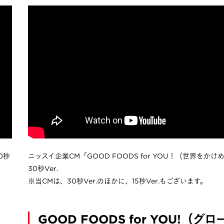
0秒
ニッスイ企業CM「GOOD FOODS for YOU！（世界をか
30秒Ver.
※当CMは、30秒Ver.のほかに、15秒Ver.もございます。
GOOD FOODS for YOU!（グ