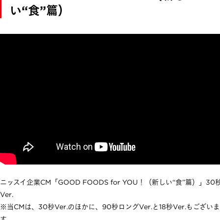
い“食”篇）
ニッスイ企業CM「GOOD FOODS for YOU！（新しい“食”篇）」30
Ver.
※当CMは、30秒Ver.のほかに、90秒ロングVer.と18秒Ver.もございま
す。