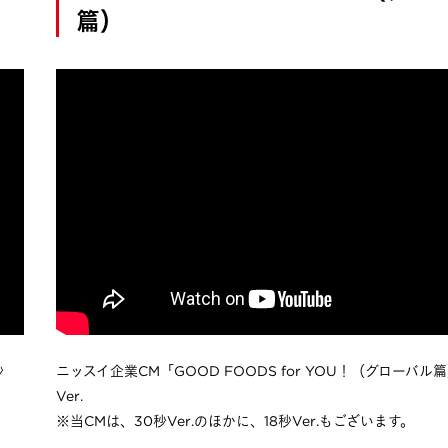
篇）
秒
ニッスイ企業CM「GOOD FOODS for YOU！（グローバル
Ver.
※当CMは、30秒Ver.のほかに、18秒Ver.もございます。