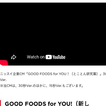
ニッスイ企業CM「GOOD FOODS for YOU！（とことん研究篇）」3
Ver.
※当CMは、30秒Ver.のほかに、15秒Ver.もございます。
GOOD FOODS for YOU!（新し