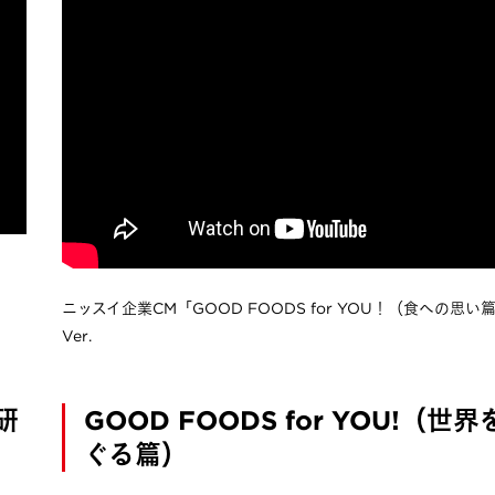
ニッスイ企業CM「GOOD FOODS for YOU！（食への思い
Ver.
研
GOOD FOODS for YOU!（世
ぐる篇）