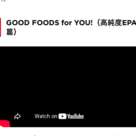
GOOD FOODS for YOU!（高純度EP
篇）