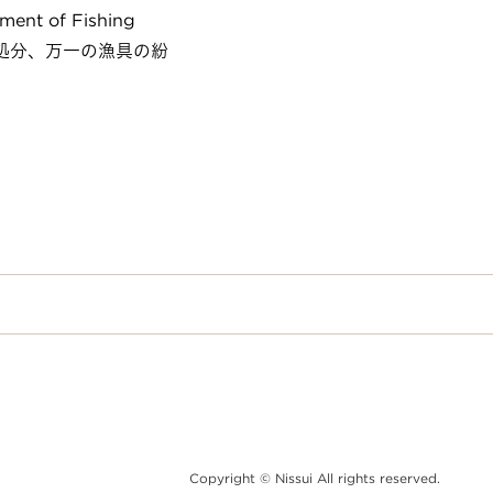
nt of Fishing
処分、万一の漁具の紛
Copyright © Nissui All rights reserved.