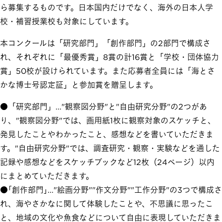
ら募集するものです。日本国内だけでなく、海外の日本人学
校・補習授業校も対象にしています。
本コンクールは「研究部門」「創作部門」の2部門で構成さ
れ、それぞれに「最優秀賞」8賞の計16賞と「学校・団体協力
賞」50校が設けられています。また応募者全員には「海とさ
かな博士号認定証」と参加賞を贈呈します。
●「研究部門」..."観察図分野"と"自由研究分野"の2つがあ
り、"観察図分野"では、画用紙1枚に観察対象のスケッチと、
発見したことやわかったこと、感想などを書いていただきま
す。"自由研究分野"では、調査研究・観察・実験などを通した
記録や感想などをスケッチブックなど12枚（24ページ）以内
にまとめていただきます。
●｢創作部門｣..."絵画分野""作文分野""工作分野"の3つで構成さ
れ、海やさかなに関して体験したことや、不思議に思ったこ
と、地域の文化や魚食などについて自由に表現していただきま