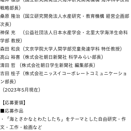
戦略部長）
桑原 隆治（国立研究開発法人水産研究・教育機構 経営企画部
次長）
神保 充 （公益社団法人日本水産学会・北里大学海洋生命科
学部 教授）
森田 和良（文京学院大学人間学部児童発達学科 特任教授）
高山 裕喜（株式会社朝日新聞社 科学みらい部長）
清田 哲 （株式会社朝日学生新聞社 編集部長）
吉田 桂子（株式会社ニッスイコーポレートコミュニケーショ
ン部長）
（2023年5月現在）
【応募要領】
■応募作品
・「海とさかなとわたしたち」をテーマとした自由研究・作
文・工作・絵画など