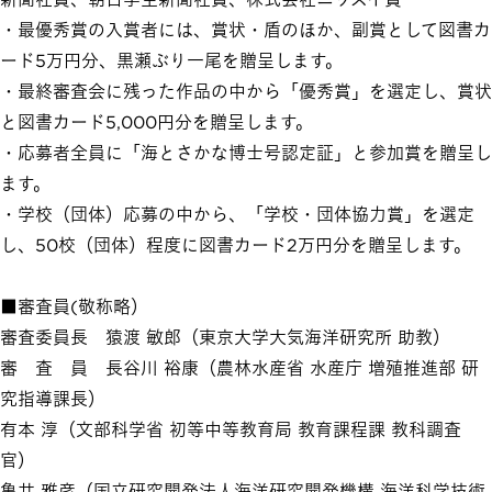
・最優秀賞の入賞者には、賞状・盾のほか、副賞として図書カ
ード5万円分、黒瀬ぶり一尾を贈呈します。
・最終審査会に残った作品の中から「優秀賞」を選定し、賞状
と図書カード5,000円分を贈呈します。
・応募者全員に「海とさかな博士号認定証」と参加賞を贈呈し
ます。
・学校（団体）応募の中から、「学校・団体協力賞」を選定
し、50校（団体）程度に図書カード2万円分を贈呈します。
■審査員(敬称略）
審査委員長 猿渡 敏郎（東京大学大気海洋研究所 助教）
審 査 員 長谷川 裕康（農林水産省 水産庁 増殖推進部 研
究指導課長）
有本 淳（文部科学省 初等中等教育局 教育課程課 教科調査
官）
亀井 雅彦（国立研究開発法人海洋研究開発機構 海洋科学技術