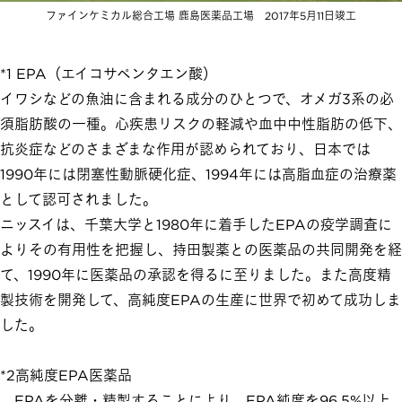
ファインケミカル総合工場 鹿島医薬品工場 2017年5月11日竣工
*1 EPA（エイコサペンタエン酸）
イワシなどの魚油に含まれる成分のひとつで、オメガ3系の必
須脂肪酸の一種。心疾患リスクの軽減や血中中性脂肪の低下、
抗炎症などのさまざまな作用が認められており、日本では
1990年には閉塞性動脈硬化症、1994年には高脂血症の治療薬
として認可されました。
ニッスイは、千葉大学と1980年に着手したEPAの疫学調査に
よりその有用性を把握し、持田製薬との医薬品の共同開発を経
て、1990年に医薬品の承認を得るに至りました。また高度精
製技術を開発して、高純度EPAの生産に世界で初めて成功しま
した。
*2高純度EPA医薬品
EPAを分離・精製することにより、EPA純度を96.5%以上