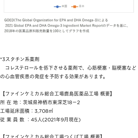
*3スタチン系薬剤
コレステロールを低下させる薬剤で、心筋梗塞・脳梗塞など
の心血管疾患の発症を予防する効果があります。
【ファインケミカル総合工場鹿島医薬品工場 概要】
所 在 地：茨城県神栖市東深芝18－2
工場延床面積：3,708㎡
従 業 員 数 ：45人(2021年9月現在)
【ファインケミカル総合工場つくば工場 概要】