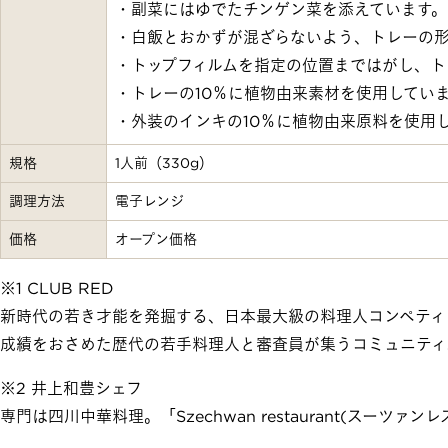
・副菜にはゆでたチンゲン菜を添えています。
・白飯とおかずが混ざらないよう、トレーの
・トップフィルムを指定の位置まではがし、ト
・トレーの10％に植物由来素材を使用してい
・外装のインキの10％に植物由来原料を使用
規格
1人前（330g）
調理方法
電子レンジ
価格
オープン価格
※1 CLUB RED
新時代の若き才能を発掘する、日本最大級の料理人コンペティション「RE
成績をおさめた歴代の若手料理人と審査員が集うコミュニティ
※2 井上和豊シェフ
専門は四川中華料理。「Szechwan restaurant(スーツ