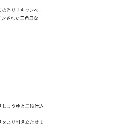
この香り！キャンペー
インされた三角皿な
りしょうゆと二段仕込
りをより引き立たせま