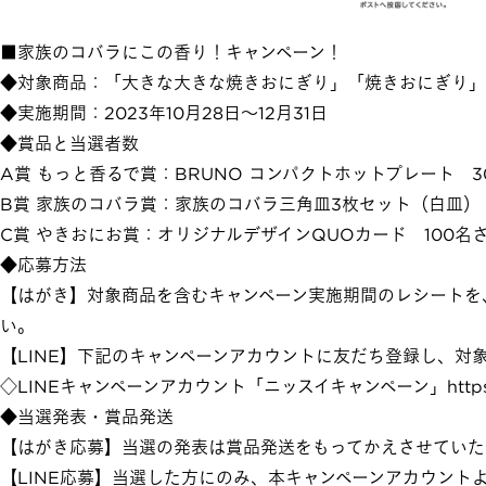
■家族のコバラにこの香り！キャンペーン！
◆対象商品：「大きな大きな焼きおにぎり」「焼きおにぎり」
◆実施期間：2023年10月28日～12月31日
◆賞品と当選者数
A賞 もっと香るで賞：BRUNO コンパクトホットプレート 3
B賞 家族のコバラ賞：家族のコバラ三角皿3枚セット（白皿） 
C賞 やきおにお賞：オリジナルデザインQUOカード 100名
◆応募方法
【はがき】対象商品を含むキャンペーン実施期間のレシートを
い。
【LINE】下記のキャンペーンアカウントに友だち登録し、
◇LINEキャンペーンアカウント「ニッスイキャンペーン」
http
◆当選発表・賞品発送
【はがき応募】当選の発表は賞品発送をもってかえさせていた
【LINE応募】当選した方にのみ、本キャンペーンアカウント