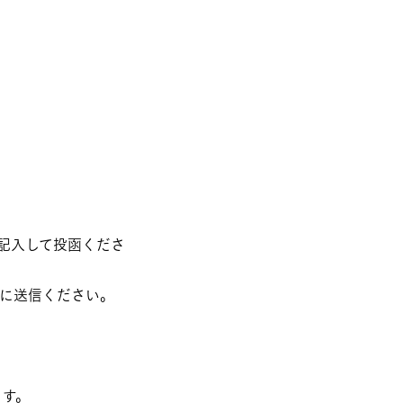
記入して投函くださ
もに送信ください。
ます。