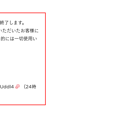
を終了します。
いただいたお客様に
目的には一切使用い
LUddl4
（24時