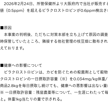
2026年2月24日、所管保健所より大阪府内で当社が販売
値（0.5ppm）を超えるピラクロストロビンが0.6ppm検
■原因
本事案の判明後、ただちに対策本部を立ち上げて原因の調査
時保管していたところ、隣接する他社管理の枝豆畑に散布され
えております。
■健康への影響について
ピラクロストロビンは、カビを防ぐための殺菌剤として穀物
クロストロビンの一日摂取許容量（※）を0.034mg/kg体
商品2.8kgを毎日摂取し続けても、健康への悪影響は出ない
※ 一日摂取許容量：残留農薬等について、一生涯にわたって
と。体重1kg当たりの量で示される。