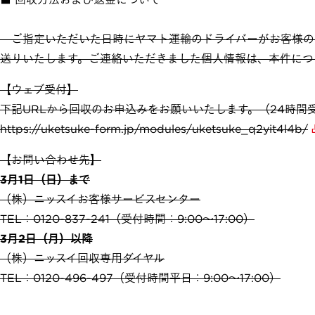
ご指定いただいた日時にヤマト運輸のドライバーがお客様の
送りいたします。ご連絡いただきました個人情報は、本件につ
【ウェブ受付】
下記URLから回収のお申込みをお願いいたします。（24時間
https://uketsuke-form.jp/modules/uketsuke_q2yit4l4b/
【お問い合わせ先】
3月1日（日）まで
（株）ニッスイお客様サービスセンター
TEL：0120-837-241（受付時間：9:00～17:00）
3月2日（月）以降
（株）ニッスイ回収専用ダイヤル
TEL：0120-496-497（受付時間平日：9:00～17:00）