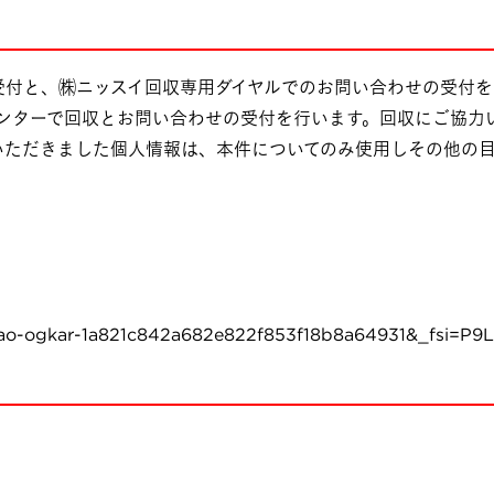
ブ受付と、㈱ニッスイ回収専用ダイヤルでのお問い合わせの受付
スセンターで回収とお問い合わせの受付を行います。回収にご協力
いただきました個人情報は、本件についてのみ使用しその他の
=lao-ogkar-1a821c842a682e822f853f18b8a64931&_fsi=P9