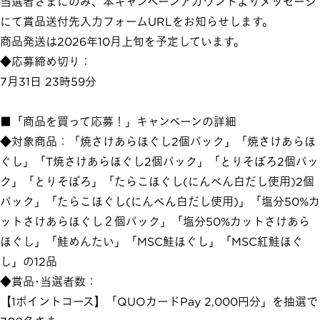
当選者さまにのみ、本キャンペーンアカウントよりメッセージ
にて賞品送付先入力フォームURLをお知らせします。
商品発送は2026年10月上旬を予定しています。
◆応募締め切り：
7月31日 23時59分
■「商品を買って応募！」キャンペーンの詳細
◆対象商品：「焼さけあらほぐし2個パック」「焼さけあらほ
ぐし」「T焼さけあらほぐし2個パック」「とりそぼろ2個パッ
ク」「とりそぼろ」「たらこほぐし(にんべん白だし使用)2個
パック」「たらこほぐし(にんべん白だし使用)」「塩分50%カ
ットさけあらほぐし２個パック」「塩分50%カットさけあら
ほぐし」「鮭めんたい」「MSC鮭ほぐし」「MSC紅鮭ほぐ
し」の12品
◆賞品･当選者数：
【1ポイントコース】「QUOカードPay 2,000円分」を抽選で