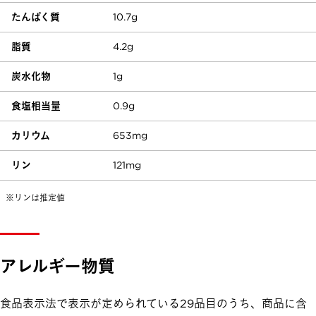
たんぱく質
10.7g
脂質
4.2g
炭水化物
1g
食塩相当量
0.9g
カリウム
653mg
リン
121mg
※リンは推定値
アレルギー物質
食品表示法で表示が定められている29品目のうち、商品に含