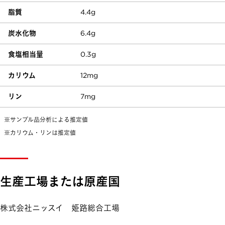
脂質
4.4g
炭水化物
6.4g
食塩相当量
0.3g
カリウム
12mg
リン
7mg
※サンプル品分析による推定値
※カリウム・リンは推定値
生産工場または原産国
株式会社ニッスイ 姫路総合工場