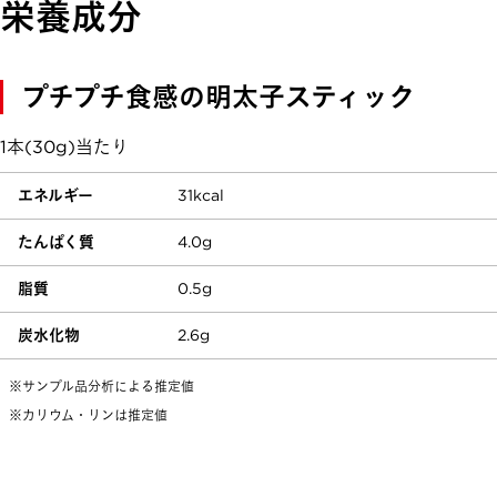
栄養成分
プチプチ食感の明太子スティック
1本(30g)当たり
エネルギー
31kcal
たんぱく質
4.0g
脂質
0.5g
炭水化物
2.6g
※サンプル品分析による推定値
※カリウム・リンは推定値