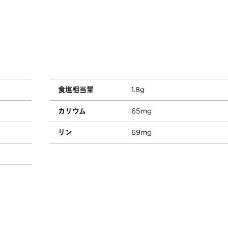
食塩相当量
1.8g
カリウム
65mg
リン
69mg