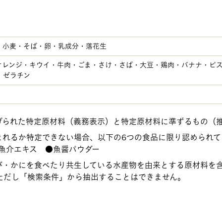
・小麦・そば・卵・乳成分・落花生
オレンジ・キウイ・牛肉・ごま・さけ・さば・大豆・鶏肉・バナナ・ピ
・ゼラチン
げられた特定原材料（義務表示）と特定原材料に準ずるもの（
まれるか特定できない場合、以下の6つの食品に限り認められて
魚介エキス ●魚醤パウダー
び・かにを食べたり共生している水産物を由来とする原材料を
ただし「検索条件」から抽出することはできません。