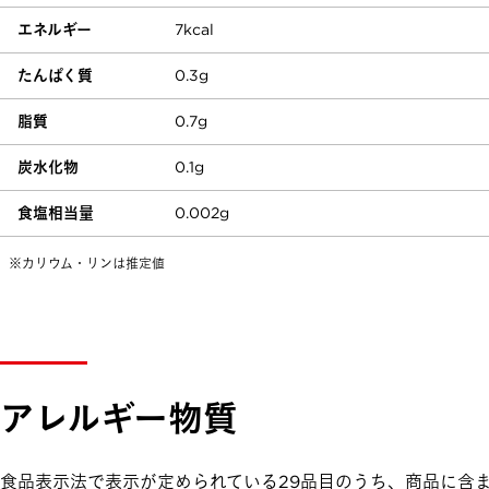
エネルギー
7kcal
たんぱく質
0.3g
脂質
0.7g
炭水化物
0.1g
食塩相当量
0.002g
※カリウム・リンは推定値
アレルギー物質
食品表示法で表示が定められている29品目のうち、商品に含