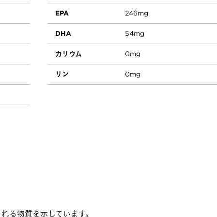
EPA
246mg
DHA
54mg
カリウム
0mg
リン
0mg
まれる物質を示しています。