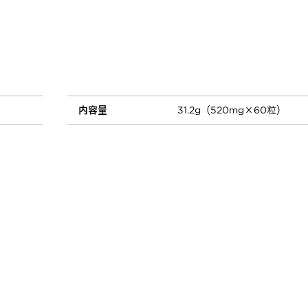
内容量
31.2g（520mg×60粒）