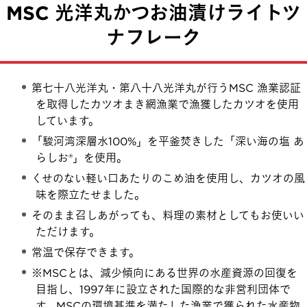
MSC 光洋丸かつお油漬け
ライトツ
ナフレーク
第七十八光洋丸・第八十八光洋丸が行うMSC 漁業認証
を取得したカツオまき網漁業で漁獲したカツオを使用
しています。
「駿河湾深層水100%」を平釜焚きした「深い海の塩 あ
らしお®」を使用。
くせのない軽い口あたりのこめ油を使用し、カツオの風
味を際立たせました。
そのまま召しあがっても、料理の素材としてもお使いい
ただけます。
常温で保存できます。
※MSCとは、減少傾向にある世界の水産資源の回復を
目指し、1997年に設立された国際的な非営利団体で
す。MSCの環境基準を満たした漁業で獲られた水産物