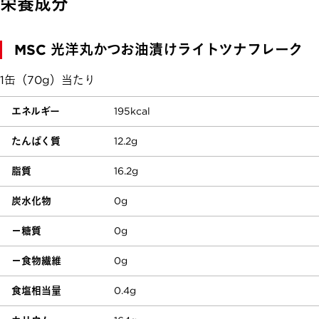
栄養成分
MSC 光洋丸かつお油漬け
ライトツナフレーク
1缶（70g）当たり
エネルギー
195kcal
たんぱく質
12.2g
脂質
16.2g
炭水化物
0g
－糖質
0g
－食物繊維
0g
食塩相当量
0.4g