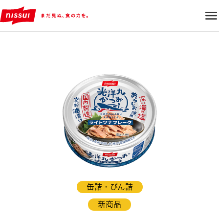
缶詰・びん詰
新商品