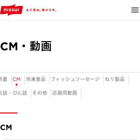
CM・動画
新着
CM
冷凍食品
フィッシュソーセージ
ねり製品
缶詰・びん詰
その他
店頭用動画
CM