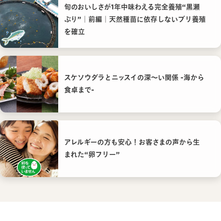
旬のおいしさが1年中味わえる完全養殖“黒瀬
ぶり”｜前編｜天然種苗に依存しないブリ養殖
を確立
スケソウダラとニッスイの深〜い関係 -海から
食卓まで-
アレルギーの方も安心！お客さまの声から生
まれた“卵フリー”