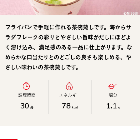
フライパンで手軽に作れる茶碗蒸しです。海からサ
ラダフレークの彩りとやさしい旨味がだしにほどよ
く溶け込み、満足感のある一品に仕上がります。な
めらかな口当たりとのどごしの良さも楽しめる、や
さしい味わいの茶碗蒸しです。
調理時間​
エネルギー​
塩分​
30
78
1.1
分
kcal
g