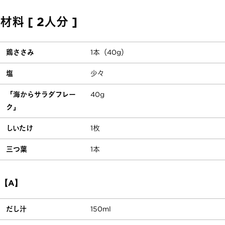
材料 [ 2人分 ]
鶏ささみ
1本（40g）
塩
少々
「海からサラダフレー
40g
ク」
しいたけ
1枚
三つ葉
1本
【A】
だし汁
150ml