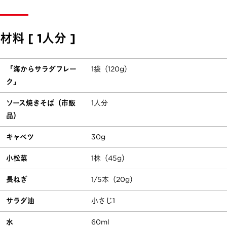
材料 [ 1人分 ]
「海からサラダフレー
1袋（120g）
ク」
ソース焼きそば（市販
1人分
品）
キャベツ
30g
小松菜
1株（45g）
長ねぎ
1/5本（20g）
サラダ油
小さじ1
水
60ml