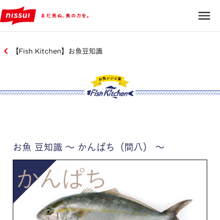
【Fish Kitchen】お魚豆知識
お魚 豆知識 ～ かんぱち（間八） ～
かんぱち