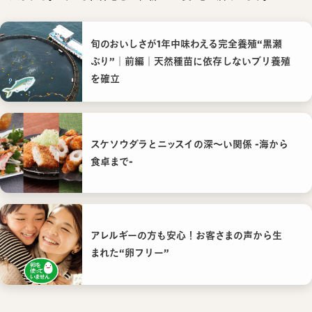
旬のおいしさが1年中味わえる完全養殖“黒瀬
ぶり”｜前編｜天然種苗に依存しないブリ養殖
を確立
スケソウダラとニッスイの深〜い関係 -海から
食卓まで-
アレルギーの方も安心！お客さまの声から生
まれた“卵フリー”