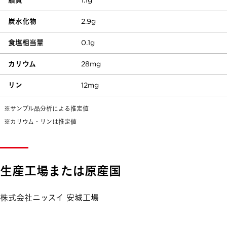
脂質
1.1g
炭水化物
2.9g
食塩相当量
0.1g
カリウム
28mg
リン
12mg
※サンプル品分析による推定値
※カリウム・リンは推定値
生産工場または原産国
株式会社ニッスイ 安城工場