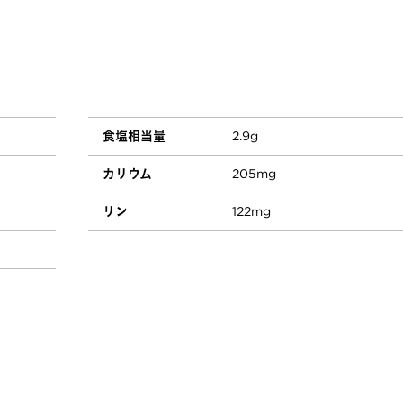
食塩相当量
2.9g
カリウム
205mg
リン
122mg