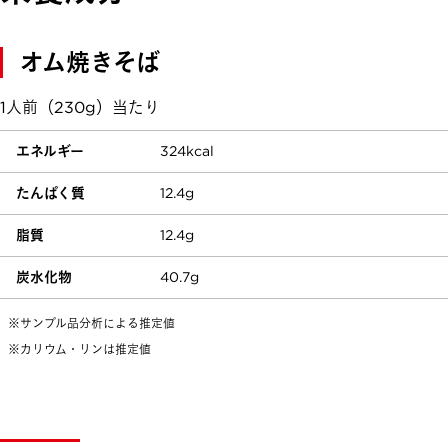
オム焼きそば
1人前（230g）当たり
エネルギー
324kcal
たんぱく質
12.4g
脂質
12.4g
炭水化物
40.7g
※サンプル品分析による推定値
※カリウム・リンは推定値