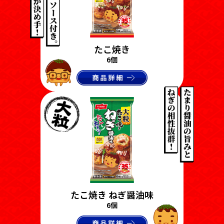
たこ焼き
6個
たこ焼き ねぎ醤油味
6個