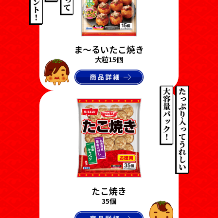
ま〜るいたこ焼き
大粒15個
たこ焼き
35個