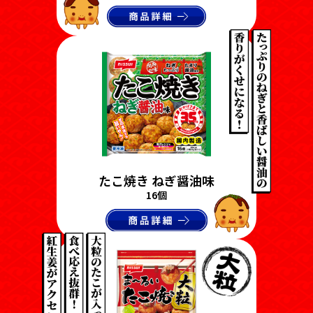
たこ焼き ねぎ醤油味
16個