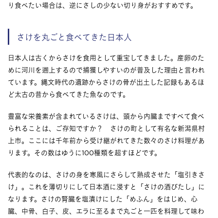
り食べたい場合は、逆にさしの少ない切り身がおすすめです。
さけを丸ごと食べてきた日本人
日本人は古くからさけを食用として重宝してきました。産卵のた
めに河川を遡上するので捕獲しやすいのが普及した理由と言われ
ています。縄文時代の遺跡からさけの骨が出土した記録もあるほ
ど太古の昔から食べてきた魚なのです。
豊富な栄養素が含まれているさけは、頭から内臓まですべて食べ
られることは、ご存知ですか？ さけの町として有名な新潟県村
上市。ここには千年前から受け継がれてきた数々のさけ料理があ
ります。その数はゆうに100種類を超すほどです。
代表的なのは、さけの身を寒風にさらして熟成させた「塩引きさ
け」。これを薄切りにして日本酒に浸すと「さけの酒びたし」に
なります。さけの腎臓を塩漬けにした「めふん」をはじめ、心
臓、中骨、白子、皮、エラに至るまで丸ごと一匹を料理して味わ