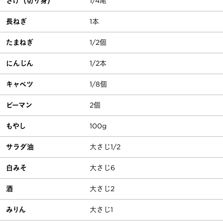
さけ（切り身）
1/4尾
長ねぎ
1本
たまねぎ
1/2個
にんじん
1/2本
キャベツ
1/8個
ピーマン
2個
もやし
100g
サラダ油
大さじ1/2
白みそ
大さじ6
酒
大さじ2
みりん
大さじ1