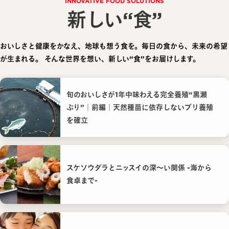
INNOVATIVE FOOD SOLUTIONS
新しい“食”
おいしさと健康をかなえ、地球も想う食を。毎日の食から、未来の希望
が生まれる。
そんな世界を想い、新しい“食”をお届けします。
旬のおいしさが1年中味わえる完全養殖“黒瀬
ぶり”｜前編｜天然種苗に依存しないブリ養殖
を確立
スケソウダラとニッスイの深〜い関係 -海から
食卓まで-