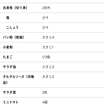
白身魚（切り身）
2切れ
塩
少々
こしょう
少々
パン粉（乾燥）
大さじ4
小麦粉
大さじ1
たまご
1/2個
サラダ油
小さじ2
タルタルソース（市販
大さじ2
品）
サラダ菜
2枚
ミニトマト
4個