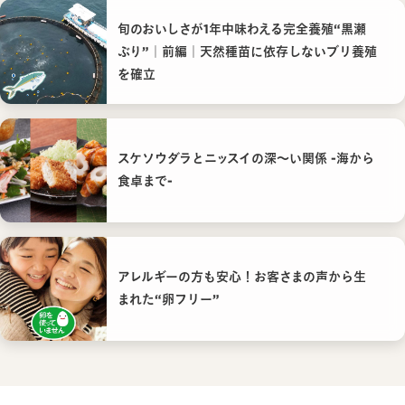
旬のおいしさが1年中味わえる完全養殖“黒瀬
ぶり”｜前編｜天然種苗に依存しないブリ養殖
を確立
スケソウダラとニッスイの深〜い関係 -海から
食卓まで-
アレルギーの方も安心！お客さまの声から生
まれた“卵フリー”