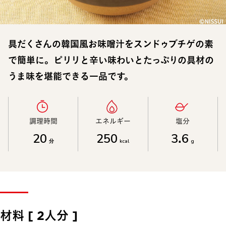
具だくさんの韓国風お味噌汁をスンドゥブチゲの素
で簡単に。ピリリと辛い味わいとたっぷりの具材の
うま味を堪能できる一品です。
調理時間​
エネルギー​
塩分​
20
250
3.6
分
kcal
g
材料 [ 2人分 ]