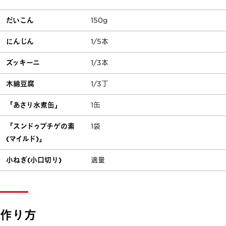
だいこん
150g
にんじん
1/5本
ズッキーニ
1/3本
木綿豆腐
1/3丁
「あさり水煮缶」
1缶
「スンドゥブチゲの素
1袋
(マイルド)」
小ねぎ(小口切り)
適量
作り方