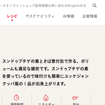
ース
オンラインショップ
採用情報
お問い合わせ
English
中文
レシピ
サステナビリティ
IR情報
企業情報
スンドゥブチゲの素とさば煮付缶で作る、ボリ
ュームも満足な雑炊です。スンドゥブチゲの素
を使っているので味付けも簡単にユッケジャン
クッパ風の１品が出来上がります。
調理時間​
エネルギー​
塩分​