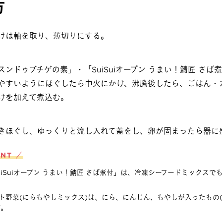
方
けは軸を取り、薄切りにする。
スンドゥブチゲの素」・「SuiSuiオープン うまい！鯖匠 さ
やすいようにほぐしたら中火にかけ、沸騰後したら、ごはん・
けを加えて煮込む。
きほぐし、ゆっくりと流し入れて蓋をし、卵が固まったら器に
INT ／
uiSuiオープン うまい！鯖匠 さば煮付」は、冷凍シーフードミックスで
ト野菜(にらもやしミックス)は、にら、にんじん、もやしが入ったもの(1
す。