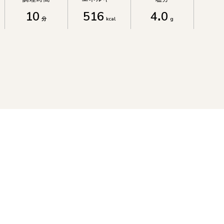
10
516
4.0
分
kcal
g