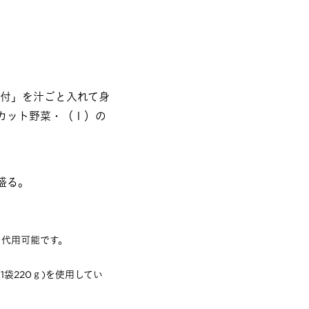
ば煮付」を汁ごと入れて身
カット野菜・（１）の
盛る。
も代用可能です。
袋220ｇ)を使用してい