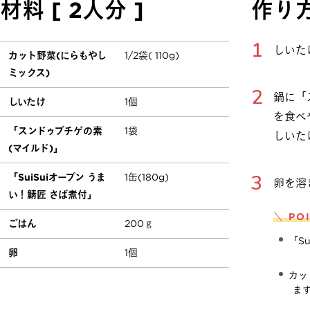
材料 [ 2人分 ]
作り
しいた
カット野菜(にらもやし
1/2袋( 110g)
ミックス)
鍋に「
しいたけ
1個
を食べ
「スンドゥブチゲの素
1袋
しいた
(マイルド)」
「SuiSuiオープン うま
1缶(180g)
卵を溶
い！鯖匠 さば煮付」
＼ PO
ごはん
200ｇ
「S
卵
1個
カッ
ま