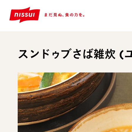
スンドゥブさば雑炊 (