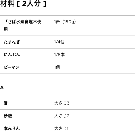
材料 [ 2人分 ]
「さば水煮食塩不使
1缶（150g）
用」
たまねぎ
1/4個
にんじん
1/5本
ピーマン
1個
A
酢
大さじ3
砂糖
大さじ2
本みりん
大さじ1