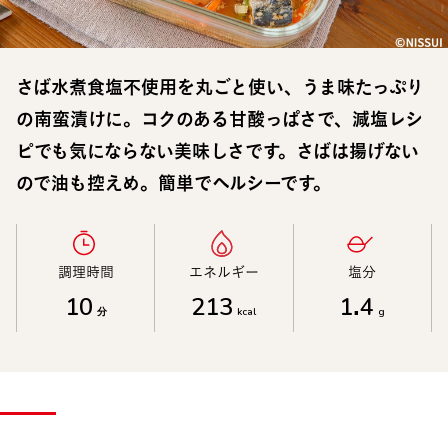
さば水煮食塩不使用を丸ごと使い、うま味たっぷり
の南蛮漬けに。コクのある甘酸っぱさで、減塩レシ
ピでも気にならない美味しさです。さばは揚げない
ので油も控えめ。簡単でヘルシーです。
調理時間​
エネルギー​
塩分​
10
213
1.4
分
kcal
g