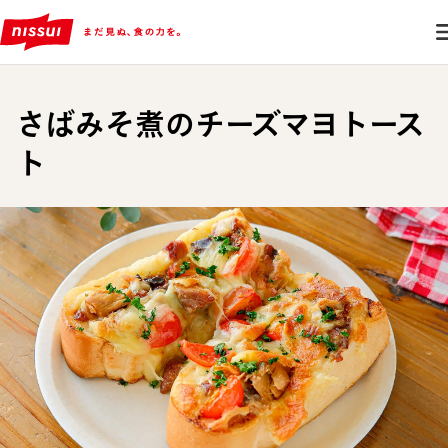
さばみそ煮のチーズマヨトース
ト