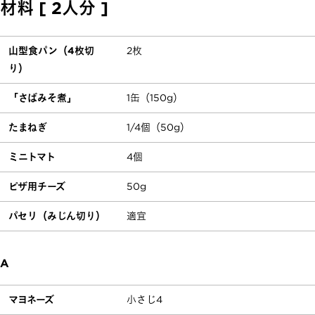
材料 [ 2人分 ]
山型食パン（4枚切
2枚
り）
「さばみそ煮」
1缶（150g）
たまねぎ
1/4個（50g）
ミニトマト
4個
ピザ用チーズ
50g
パセリ（みじん切り）
適宜
A
マヨネーズ
小さじ4