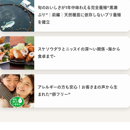
旬のおいしさが1年中味わえる完全養殖“黒瀬
ぶり”｜前編｜天然種苗に依存しないブリ養殖
を確立
スケソウダラとニッスイの深〜い関係 -海から
食卓まで-
アレルギーの方も安心！お客さまの声から生
まれた“卵フリー”