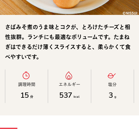
さばみそ煮のうま味とコクが、とろけたチーズと相
性抜群。ランチにも最適なボリュームです。たまね
ぎはできるだけ薄くスライスすると、柔らかくて食
べやすいです。
調理時間​
エネルギー​
塩分​
15
537
3
分
kcal
g