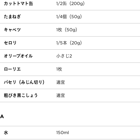
カットトマト缶
1/2缶（200g）
たまねぎ
1/4個（50g）
キャベツ
1枚（50g）
セロリ
1/5本（20g）
オリーブオイル
小さじ2
ローリエ
1枚
パセリ（みじん切り）
適宜
粗びき黒こしょう
適宜
A
水
150ml