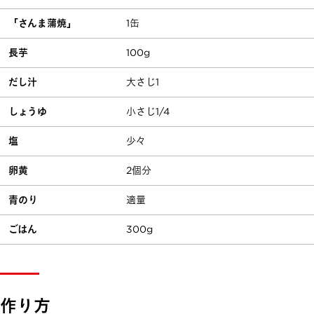
「さんま蒲焼」
1缶
長芋
100g
だし汁
大さじ1
しょうゆ
小さじ1/4
塩
少々
卵黄
2個分
青のり
適量
ごはん
300g
作り方