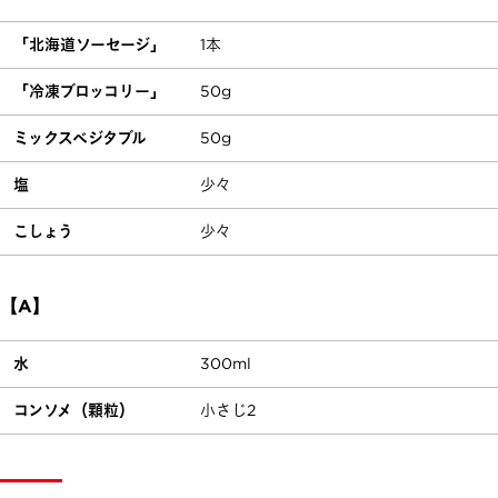
「北海道ソーセージ」
1本
「冷凍ブロッコリー」
50g
ミックスベジタブル
50g
塩
少々
こしょう
少々
【A】
水
300ml
コンソメ（顆粒）
小さじ2