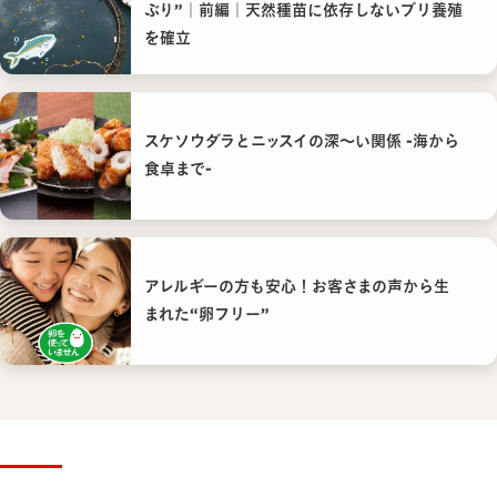
ぶり”｜前編｜天然種苗に依存しないブリ養殖
を確立
スケソウダラとニッスイの深〜い関係 -海から
食卓まで-
アレルギーの方も安心！お客さまの声から生
まれた“卵フリー”