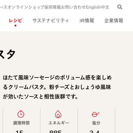
ース
オンラインショップ
採用情報
お問い合わせ
English
中文
レシピ
サステナビリティ
IR情報
企業情報
スタ
ほたて風味ソーセージのボリューム感を楽しめ
るクリームパスタ。粉チーズとおしょうゆ風味
が効いたソースと相性抜群です。
調理時間​
エネルギー​
塩分​