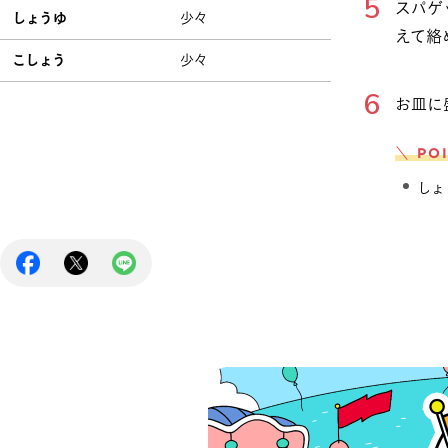
スパゲ
しょうゆ
少々
えて絡
こしょう
少々
お皿に
＼ PO
しょ