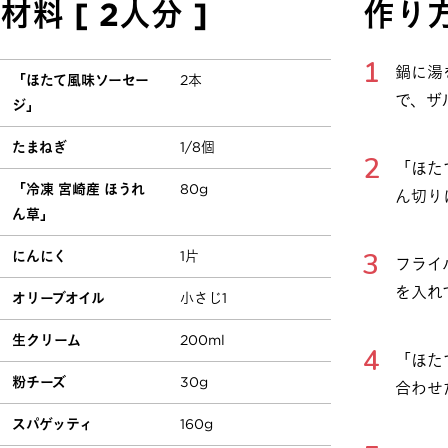
材料 [ 2人分 ]
作り
鍋に湯
「ほたて風味ソーセー
2本
で、ザ
ジ」
たまねぎ
1/8個
「ほた
「冷凍 宮崎産 ほうれ
80g
ん切り
ん草」
にんにく
1片
フライ
を入れ
オリーブオイル
小さじ1
生クリーム
200ml
「ほた
粉チーズ
30g
合わせ
スパゲッティ
160g