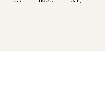
15
885
3.4
分
kcal
g