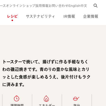
ース
オンラインショップ
採用情報
お問い合わせ
English
中文
レシピ
サステナビリティ
IR情報
企業情報
トースターで焼いて、揚げずに作る手軽なちく
わの磯辺焼きです。青のりの豊かな風味とカリ
ッとした食感が楽しめるうえ、後片付けもラク
に済みます。
調理時間​
エネルギー​
塩分​