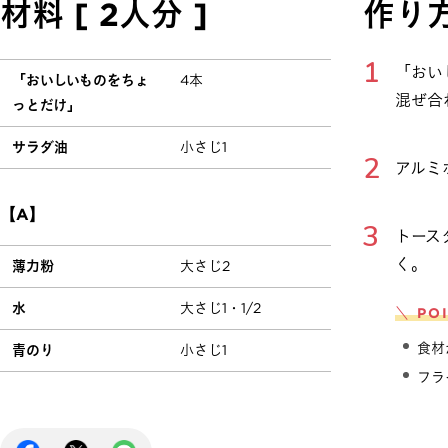
材料 [ 2人分 ]
作り
「おい
「おいしいものをちょ
4本
混ぜ合
っとだけ」
サラダ油
小さじ1
アルミ
【A】
トース
く。
薄力粉
大さじ2
水
大さじ1・1/2
＼ PO
食材
青のり
小さじ1
フラ