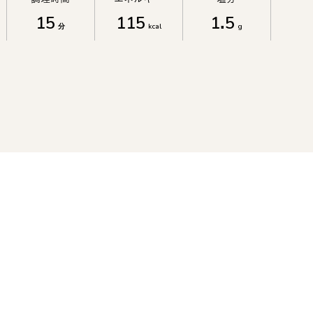
15
115
1.5
分
kcal
g