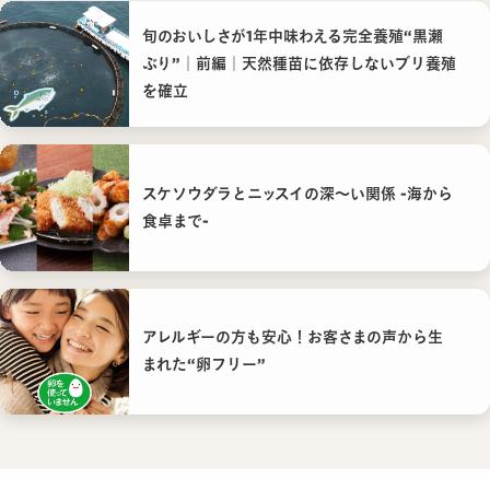
旬のおいしさが1年中味わえる完全養殖“黒瀬
ぶり”｜前編｜天然種苗に依存しないブリ養殖
を確立
スケソウダラとニッスイの深〜い関係 -海から
食卓まで-
アレルギーの方も安心！お客さまの声から生
まれた“卵フリー”