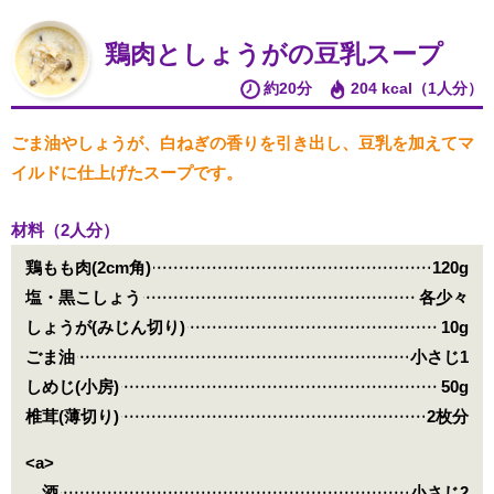
鶏肉としょうがの豆乳スープ
約20分
204 kcal（1人分）
ごま油やしょうが、白ねぎの香りを引き出し、豆乳を加えてマ
イルドに仕上げたスープです。
材料（2人分）
鶏もも肉(2cm角)
120g
塩・黒こしょう
各少々
しょうが(みじん切り)
10g
ごま油
小さじ1
しめじ(小房)
50g
椎茸(薄切り)
2枚分
<a>
酒
小さじ2