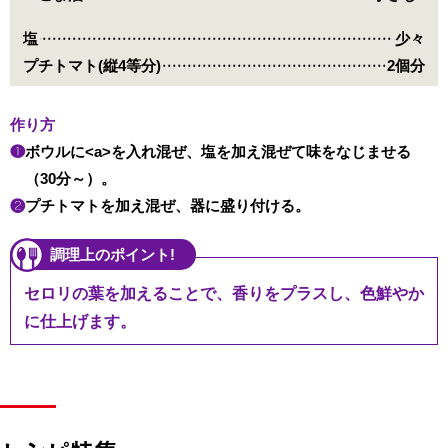
塩
少々
プチトマト(縦4等分)
2個分
作り方
❶
ボウルに<a>を入れ混ぜ、塩を加え混ぜて味をなじませる
（30分～）。
❷
プチトマトを加え混ぜ、器に盛り付ける。
調理上のポイント!
セロリの葉を加えることで、香りをプラスし、色鮮やか
に仕上げます。