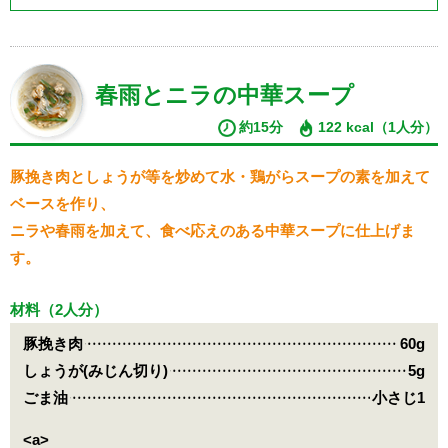
春雨とニラの中華スープ
約15分
122 kcal（1人分）
豚挽き肉としょうが等を炒めて水・鶏がらスープの素を加えて
ベースを作り、
ニラや春雨を加えて、食べ応えのある中華スープに仕上げま
す。
材料（2人分）
豚挽き肉
60g
しょうが(みじん切り)
5g
ごま油
小さじ1
<a>