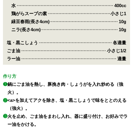
水
400cc
鶏がらスープの素
小さじ1
緑豆春雨(長さ4cm)
10g
ニラ(長さ4cm)
10g
塩・黒こしょう
各適量
ごま油
小さじ1/2
ラー油
適量
作り方
❶
鍋にごま油を熱し、豚挽き肉・しょうがを入れ炒める（強
火）。
❷
<a>を加えてアクを除き、塩・黒こしょうで味をととのえる
（強火）。
❸
火を止め、ごま油をまわし入れ、器に盛り付け、お好みでラ
ー油をかける。