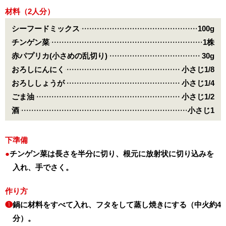
材料（2人分）
シーフードミックス
100g
チンゲン菜
1株
赤パプリカ(小さめの乱切り)
30g
おろしにんにく
小さじ1/8
おろししょうが
小さじ1/4
ごま油
小さじ1/2
酒
小さじ1
下準備
チンゲン菜は長さを半分に切り、根元に放射状に切り込みを
入れ、手でさく。
作り方
❶
鍋に材料をすべて入れ、フタをして蒸し焼きにする（中火約4
分）。