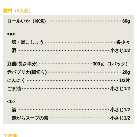
材料（2人分）
ロールいか（冷凍）
60g
<a>
塩・黒こしょう
各少々
酒
小さじ1/2
豆苗(長さ半分)
300ｇ（1パック）
赤パプリカ(細切り)
20g
にんにく
1/2片
ごま油
小さじ1/2
<b>
酒
小さじ1/2
鶏がらスープの素
小さじ1/2
下準備