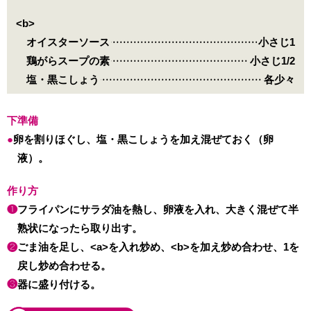
<b>
オイスターソース
小さじ1
鶏がらスープの素
小さじ1/2
塩・黒こしょう
各少々
下準備
卵を割りほぐし、塩・黒こしょうを加え混ぜておく（卵
液）。
作り方
❶
フライパンにサラダ油を熱し、卵液を入れ、大きく混ぜて半
熟状になったら取り出す。
❷
ごま油を足し、<a>を入れ炒め、<b>を加え炒め合わせ、1を
戻し炒め合わせる。
❸
器に盛り付ける。