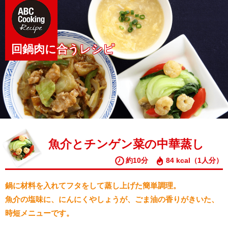
回鍋肉に合うレシピ
魚介とチンゲン菜の中華蒸し
約10分
84 kcal（1人分）
鍋に材料を入れてフタをして蒸し上げた簡単調理。
魚介の塩味に、にんにくやしょうが、ごま油の香りがきいた、
時短メニューです。