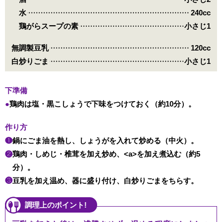
水
240cc
鶏がらスープの素
小さじ1
無調製豆乳
120cc
白炒りごま
小さじ1
下準備
鶏肉は塩・黒こしょうで下味をつけておく（約10分）。
作り方
❶
鍋にごま油を熱し、しょうがを入れて炒める（中火）。
❷
鶏肉・しめじ・椎茸を加え炒め、<a>を加え煮込む（約5
分）。
❸
豆乳を加え温め、器に盛り付け、白炒りごまをちらす。
調理上のポイント!