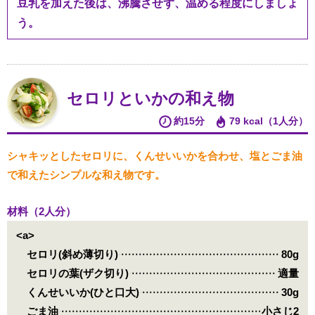
豆乳を加えた後は、沸騰させず、温める程度にしましょ
う。
セロリといかの和え物
約15分
79 kcal（1人分）
シャキッとしたセロリに、くんせいいかを合わせ、塩とごま油
で和えたシンプルな和え物です。
材料（2人分）
<a>
セロリ(斜め薄切り)
80g
セロリの葉(ザク切り)
適量
くんせいいか(ひと口大)
30g
ごま油
小さじ2