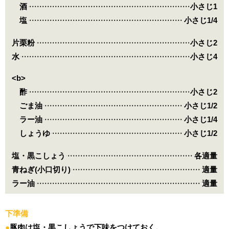
酒
小さじ1
塩
小さじ1/4
片栗粉
小さじ2
水
小さじ4
<b>
酢
小さじ2
ごま油
小さじ1/2
ラー油
小さじ1/4
しょうゆ
小さじ1/2
塩・黒こしょう
各適量
青ねぎ(小口切り)
適量
ラー油
適量
下準備
豚肉は塩・黒こしょうで下味をつけておく。