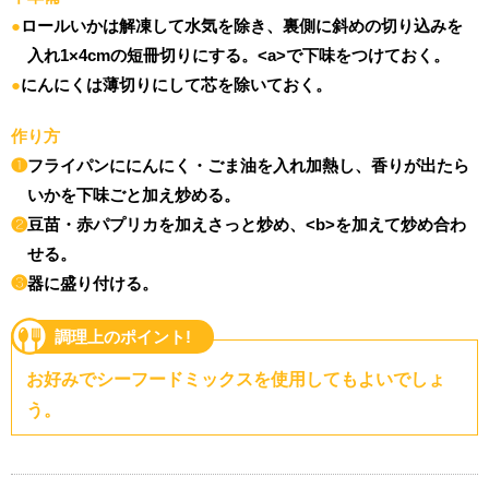
ロールいかは解凍して水気を除き、裏側に斜めの切り込みを
入れ1×4cmの短冊切りにする。<a>で下味をつけておく。
にんにくは薄切りにして芯を除いておく。
作り方
❶
フライパンににんにく・ごま油を入れ加熱し、香りが出たら
いかを下味ごと加え炒める。
❷
豆苗・赤パプリカを加えさっと炒め、<b>を加えて炒め合わ
せる。
❸
器に盛り付ける。
調理上のポイント!
お好みでシーフードミックスを使用してもよいでしょ
う。