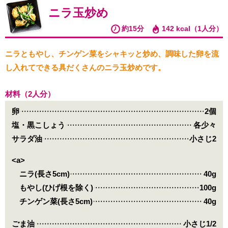
ニラ玉炒め
約15分
142 kcal（1人分）
ニラともやし、チンゲン菜をシャキッと炒め、調味した卵を流
し入れてできる具だくさんのニラ玉炒めです。
材料（2人分）
卵
2個
塩・黒こしょう
各少々
サラダ油
小さじ2
<a>
ニラ(長さ5cm)
40g
もやし(ひげ根を除く)
100g
チンゲン菜(長さ5cm)
40g
ごま油
小さじ1/2