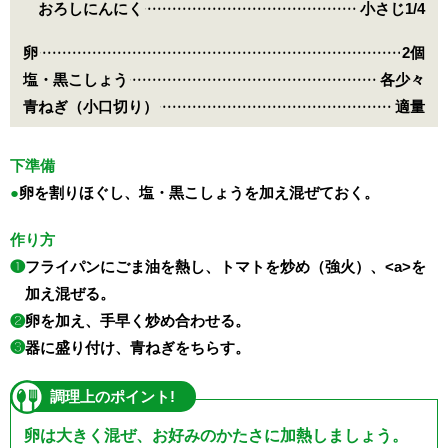
おろしにんにく
小さじ1/4
卵
2個
塩・黒こしょう
各少々
青ねぎ（小口切り）
適量
下準備
卵を割りほぐし、塩・黒こしょうを加え混ぜておく。
作り方
❶
フライパンにごま油を熱し、トマトを炒め（強火）、<a>を
加え混ぜる。
❷
卵を加え、手早く炒め合わせる。
❸
器に盛り付け、青ねぎをちらす。
調理上のポイント!
卵は大きく混ぜ、お好みのかたさに加熱しましょう。