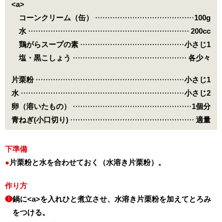
<a>
コーンクリーム（缶）
100g
水
200cc
鶏がらスープの素
小さじ1
塩・黒こしょう
各少々
片栗粉
小さじ1
水
小さじ2
卵（溶いたもの）
1個分
青ねぎ(小口切り)
適量
下準備
片栗粉と水を合わせておく（水溶き片栗粉）。
作り方
❶
鍋に<a>を入れひと煮立させ、水溶き片栗粉を加えてとろみ
をつける。