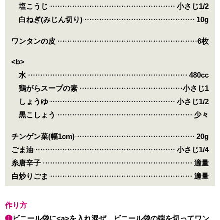
塩こうじ
小さじ1/2
白ねぎ(みじん切り)
10g
ワンタンの皮
6枚
<b>
水
480cc
鶏がらスープの素
小さじ1
しょうゆ
小さじ1/2
黒こしょう
少々
チンゲン菜(幅1cm)
20g
ごま油
小さじ1/4
糸唐辛子
適量
白炒りごま
適量
作り方
❶
ビニール袋に<a>を入れ混ぜ、ビニール袋の端を切ってワン