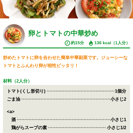
卵とトマトの中華炒め
約15分
136 kcal（1人分）
炒めたトマトに卵を合わせた簡単中華副菜です。ジューシーな
トマトとふんわり卵が相性ピッタリ！
材料（2人分）
トマト(くし形切り)
1個分
ごま油
小さじ2
<a>
酒
小さじ1
鶏がらスープの素
小さじ1/2