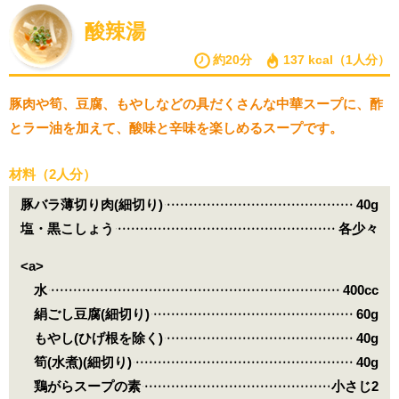
酸辣湯
約20分
137 kcal（1人分）
豚肉や筍、豆腐、もやしなどの具だくさんな中華スープに、酢
とラー油を加えて、酸味と辛味を楽しめるスープです。
材料（2人分）
豚バラ薄切り肉(細切り)
40g
塩・黒こしょう
各少々
<a>
水
400cc
絹ごし豆腐(細切り)
60g
もやし(ひげ根を除く)
40g
筍(水煮)(細切り)
40g
鶏がらスープの素
小さじ2