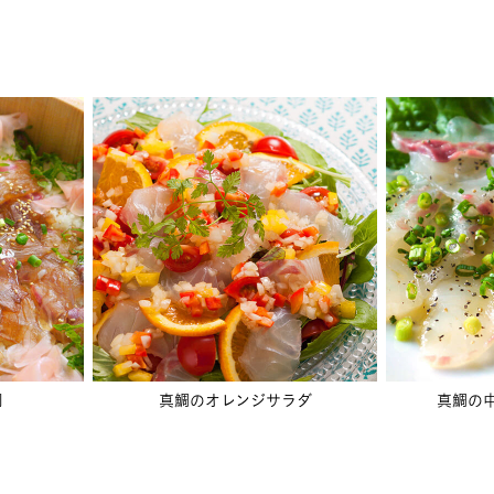
司
真鯛のオレンジサラダ
真鯛の