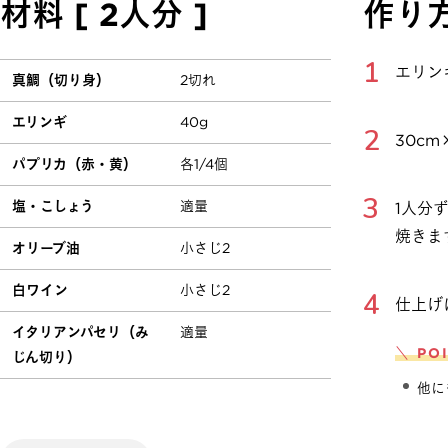
材料 [ 2人分 ]
作り
エリン
真鯛（切り身）
2切れ
エリンギ
40g
30c
パプリカ（赤・黄）
各1/4個
塩・こしょう
適量
1人分
焼きま
オリーブ油
小さじ2
白ワイン
小さじ2
仕上げ
イタリアンパセリ（み
適量
＼ PO
じん切り）
他に