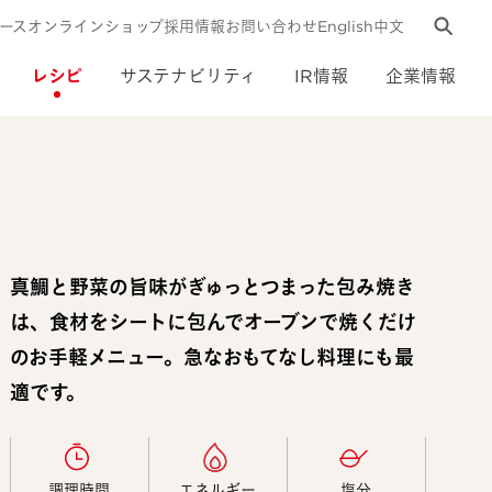
ース
オンラインショップ
採用情報
お問い合わせ
English
中文
レシピ
サステナビリティ
IR情報
企業情報
真鯛と野菜の旨味がぎゅっとつまった包み焼き
は、食材をシートに包んでオーブンで焼くだけ
のお手軽メニュー。急なおもてなし料理にも最
適です。
調理時間​
エネルギー​
塩分​