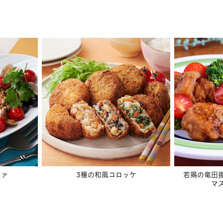
ツァ
3種の和風コロッケ
若鶏の竜田
マ