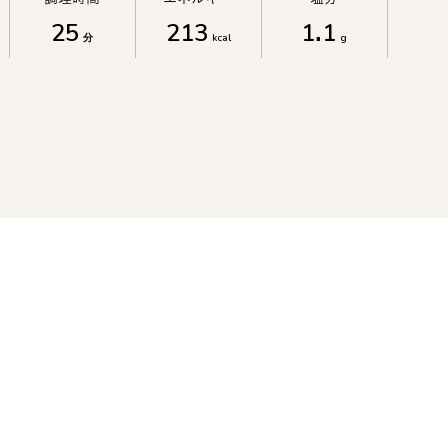
25
213
1.1
分
kcal
g