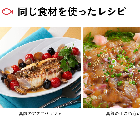
同じ食材を使ったレシピ
真鯛のアクアパッツァ
真鯛の手こね寿