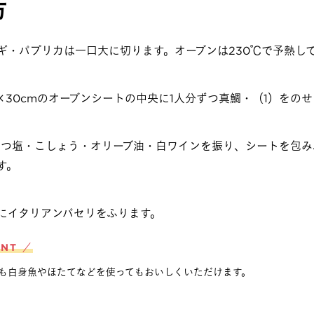
方
ギ・パプリカは一口大に切ります。オーブンは230℃で予熱し
m×30cmのオーブンシートの中央に1人分ずつ真鯛・（1）をの
ずつ塩・こしょう・オリーブ油・白ワインを振り、シートを包み
す。
にイタリアンパセリをふります。
INT ／
も白身魚やほたてなどを使ってもおいしくいただけます。