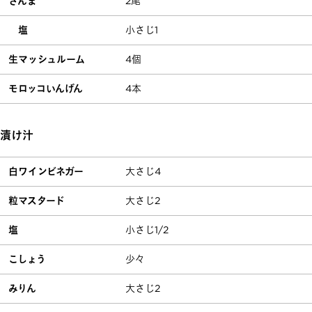
さんま
2尾
塩
小さじ1
生マッシュルーム
4個
モロッコいんげん
4本
漬け汁
白ワインビネガー
大さじ4
粒マスタード
大さじ2
塩
小さじ1/2
こしょう
少々
みりん
大さじ2