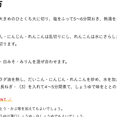
方
大きめのひとくち大に切り、塩をふって5～6分間おき、熱湯を
ん・にんじん・れんこんは乱切りにし、れんこんは水にさらしま
切ります。
・白みそ・みりんを混ぜ合わせます。
ラダ油を熱し、だいこん・にんじん・れんこんを炒め、水を加
・長ねぎ・（3）を入れて4～5分間煮て、しょうゆで味をととの
INT ／
とう・かぶ等を加えてもよいでしょう。
うゆは薄口しょうゆ・白しょうゆでもよいでしょう。