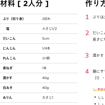
材料 [ 2人分 ]
作り
ぶりは
ぶり（切り身）
2切れ
塩
小さじ1/2
だいこ
だいこん
5cm
長さに
にんじん
1/4本
酒かす
れんこん
小1節
長ねぎ
1本
鍋にサ
（1）
酒かす
40g
白みそ
40g
＼ PO
みりん
大さじ1
しし
しょ