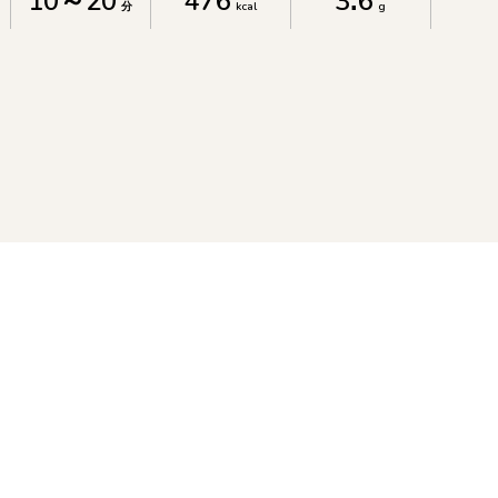
10～20
476
3.6
分
kcal
g