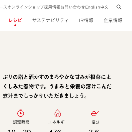
ース
オンラインショップ
採用情報
お問い合わせ
English
中文
レシピ
サステナビリティ
IR情報
企業情報
ぶりの脂と酒かすのまろやかな甘みが根菜によ
くしみた煮物です。うまみと栄養の溶けこんだ
煮汁までしっかりいただきましょう。
調理時間​
エネルギー​
塩分​