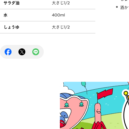
サラダ油
大さじ1/2
酒か
水
400ml
しょうゆ
大さじ1/2