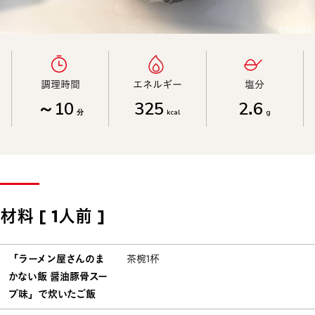
調理時間​
エネルギー​
塩分​
～10
325
2.6
分
kcal
g
材料 [ 1人前 ]
「ラーメン屋さんのま
茶椀1杯
かない飯 醤油豚骨スー
プ味」で炊いたご飯