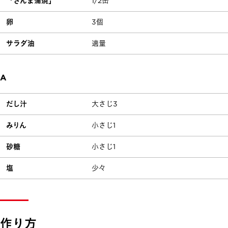
「さんま蒲焼」
1/2缶
卵
3個
サラダ油
適量
A
だし汁
大さじ3
みりん
小さじ1
砂糖
小さじ1
塩
少々
作り方