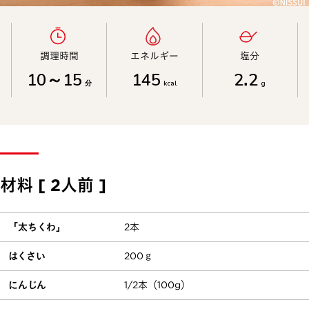
調理時間​
エネルギー​
塩分​
10～15
145
2.2
分
kcal
g
材料 [ 2人前 ]
「太ちくわ」
2本
はくさい
200ｇ
にんじん
1/2本（100g）