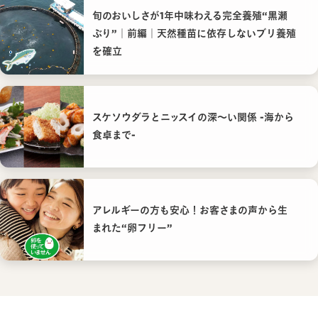
旬のおいしさが1年中味わえる完全養殖“黒瀬
ぶり”｜前編｜天然種苗に依存しないブリ養殖
を確立
スケソウダラとニッスイの深〜い関係 -海から
食卓まで-
アレルギーの方も安心！お客さまの声から生
まれた“卵フリー”