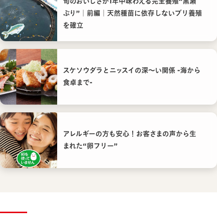
旬のおいしさが1年中味わえる完全養殖“黒瀬
ぶり”｜前編｜天然種苗に依存しないブリ養殖
を確立
スケソウダラとニッスイの深〜い関係 -海から
食卓まで-
アレルギーの方も安心！お客さまの声から生
まれた“卵フリー”