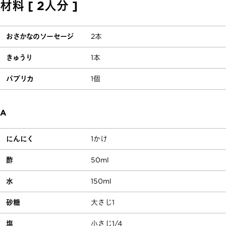
材料 [ 2人分 ]
おさかなのソーセージ
2本
きゅうり
1本
パプリカ
1個
A
にんにく
1かけ
酢
50ml
水
150ml
砂糖
大さじ1
塩
小さじ1/4