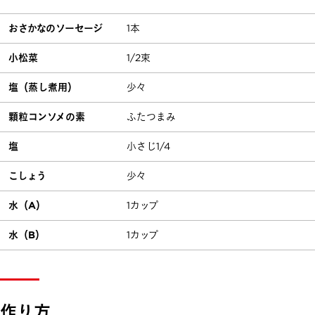
おさかなのソーセージ
1本
小松菜
1/2束
塩（蒸し煮用）
少々
顆粒コンソメの素
ふたつまみ
塩
小さじ1/4
こしょう
少々
水（A）
1カップ
水（B）
1カップ
作り方