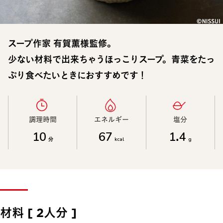
スープ作家 有賀薫様監修。
少ない材料で出来ちゃうほっこりスープ。青菜をたっ
ぷり食べたいときにおすすめです！
調理時間​
エネルギー​
塩分​
10
67
1.4
分
kcal
g
材料 [ 2人分 ]