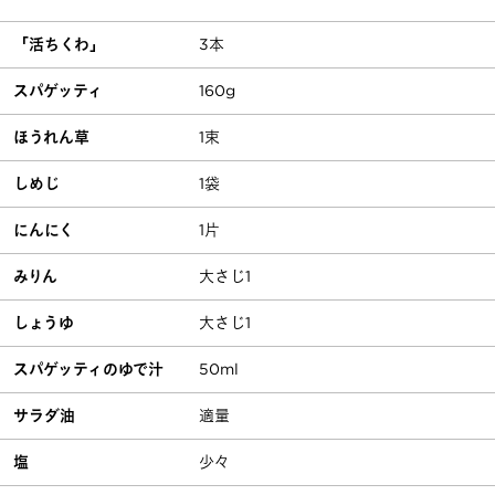
「活ちくわ」
3本
スパゲッティ
160g
ほうれん草
1束
しめじ
1袋
にんにく
1片
みりん
大さじ1
しょうゆ
大さじ1
スパゲッティのゆで汁
50ml
サラダ油
適量
塩
少々