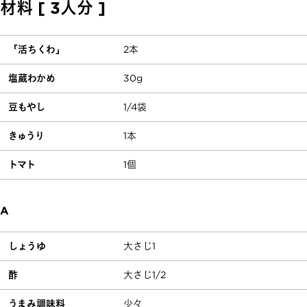
材料 [ 3人分 ]
「活ちくわ」
2本
塩蔵わかめ
30g
豆もやし
1/4袋
きゅうり
1本
トマト
1個
A
しょうゆ
大さじ1
酢
大さじ1/2
うまみ調味料
少々