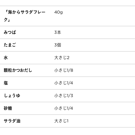
「海からサラダフレー
40g
ク」
みつば
3本
たまご
3個
水
大さじ2
顆粒かつおだし
小さじ1/8
塩
小さじ1/4
しょうゆ
小さじ1/3
砂糖
小さじ1/4
サラダ油
大さじ1