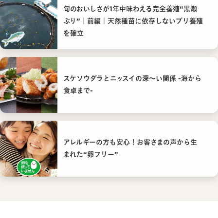
旬のおいしさが1年中味わえる完全養殖“黒瀬
ぶり”｜前編｜天然種苗に依存しないブリ養殖
を確立
スケソウダラとニッスイの深〜い関係 -海から
食卓まで-
アレルギーの方も安心！お客さまの声から生
まれた“卵フリー”