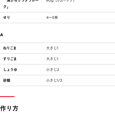
「海からサラダフレー
60g（1/2パック）
ク」
せり
4～5株
A
ねりごま
大さじ1
すりごま
大さじ1
しょうゆ
小さじ2
砂糖
小さじ1/2
作り方