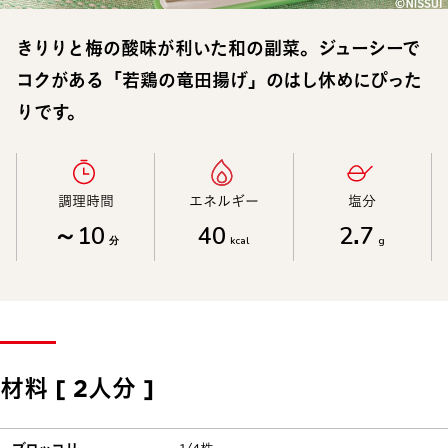
きりりと梅の酸味が利いた和の副菜。ジューシーで
コクがある「若鶏の竜田揚げ」のはし休めにぴった
りです。
調理時間​
エネルギー​
塩分​
～10
40
2.7
分
kcal
g
材料 [ 2人分 ]