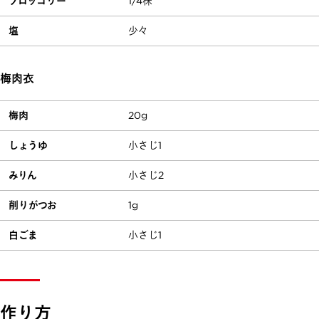
ブロッコリー
1/4株
塩
少々
梅肉衣
梅肉
20g
しょうゆ
小さじ1
みりん
小さじ2
削りがつお
1g
白ごま
小さじ1
作り方