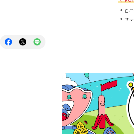
＼ PO
白ご
サラ