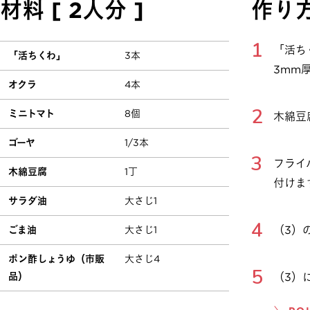
材料 [ 2人分 ]
作り
「活ち
「活ちくわ」
3本
3mm
オクラ
4本
ミニトマト
8個
木綿豆
ゴーヤ
1/3本
フライ
木綿豆腐
1丁
付けま
サラダ油
大さじ1
（3）
ごま油
大さじ1
ポン酢しょうゆ（市販
大さじ4
品）
（3）