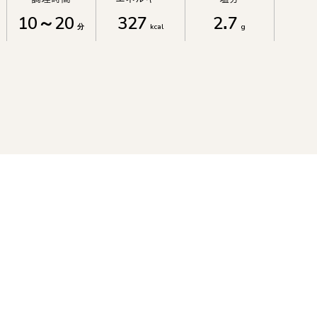
10～20
327
2.7
分
kcal
g