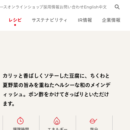
ース
オンラインショップ
採用情報
お問い合わせ
English
中文
レシピ
サステナビリティ
IR情報
企業情報
カリッと香ばしくソテーした豆腐に、ちくわと
夏野菜の旨みを重ねたヘルシーな和のメインデ
ィッシュ。ポン酢をかけてさっぱりといただけ
ます。
調理時間​
エネルギー​
塩分​